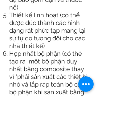
nổ)
Thiết kế linh hoạt (có thể
được đúc thành các hình
dạng rất phức tạp mang lại
sự tự do tương đối cho các
nhà thiết kế)
Hợp nhất bộ phận (có thể
tạo ra một bộ phận duy
nhất bằng composite thay
vì "phải sản xuất các thiết bị
nhỏ và lắp ráp toàn bộ các
bộ phận khi sản xuất bằng
kim loại")
Bền (tuổi thọ cao và giảm
các vấn đề bảo trì)
Ổn định kích thước (không
thay đổi hình dạng khi nhiệt