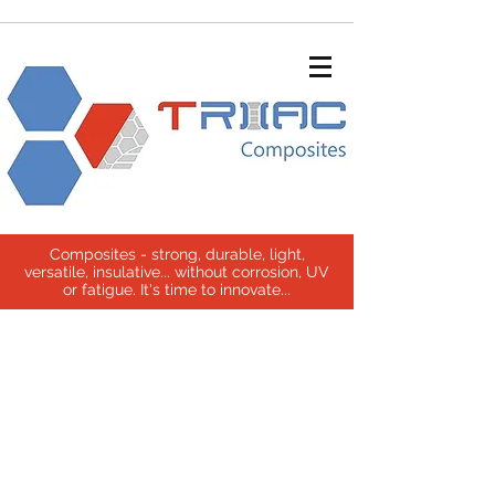
Composites - strong, durable, light,
versatile, insulative... without corrosion, UV
or fatigue. It's time to innovate...